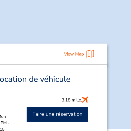
View Map
location de véhicule
3.18 mille
Faire une réservation
Mon
 PM -
:15