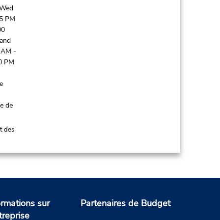
 Wed
45 PM
00
 and
 AM -
30 PM
de
ce de
t des
ormations sur
Partenaires de Budget
treprise