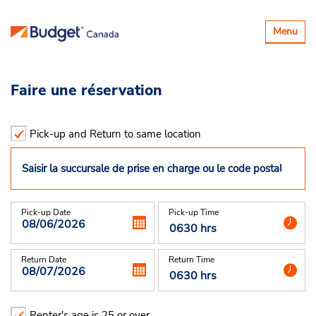
Basculer
Menu
la
navigatio
Faire une réservation
Pick-up and Return to same location
Pick-up Date
Pick-up Time
Return Date
Return Time
Renter's age is 25 or over