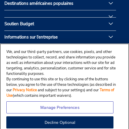
Destinations américaines populaires
Soutien Budget
Informations sur l'entreprise
Partenaires de Budget
We, and our third-party partners, use cookies, pixels, and other
technologies to collect, record, and share information you provide
as well as information about your interactions with our site for ad
targeting, analytics, personalization, customer service and for site
functionality purposes.
By continuing to use this site or by clicking one of the buttons
below, you agree to the use of these technologies (as described in
our
Privacy Notice
and subject to your settings) and our
Terms of
Use
(which contains important waivers).
Manage Preferences
Decline Optional