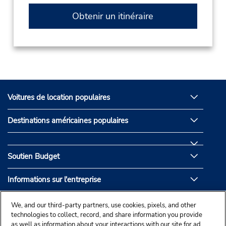
Obtenir un itinéraire
Voitures de location populaires
Destinations américaines populaires
Soutien Budget
Informations sur l'entreprise
Partenaires de Budget
We, and our third-party partners, use cookies, pixels, and other
technologies to collect, record, and share information you provide
as well as information about your interactions with our site for ad