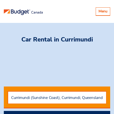
Basculer
Menu
la
navigatio
Car Rental
in Currimundi