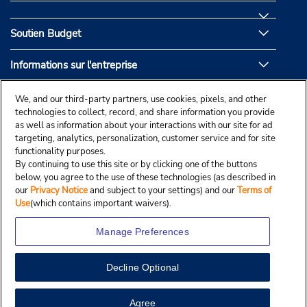
Soutien Budget
Informations sur l'entreprise
Partenaires de Budget
We, and our third-party partners, use cookies, pixels, and other
technologies to collect, record, and share information you provide
as well as information about your interactions with our site for ad
targeting, analytics, personalization, customer service and for site
functionality purposes.
By continuing to use this site or by clicking one of the buttons
below, you agree to the use of these technologies (as described in
our
Privacy Notice
and subject to your settings) and our
Terms of
Use
(which contains important waivers).
Manage Preferences
Decline Optional
© Droit d’auteur, Budgetcar, Inc., 2025.
View Map
Agree