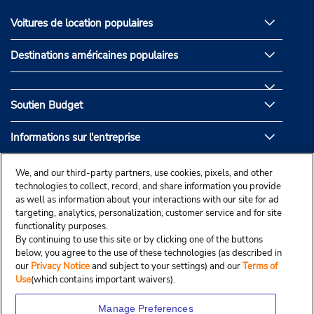
Voitures de location populaires
Destinations américaines populaires
Soutien Budget
Informations sur l'entreprise
Partenaires de Budget
We, and our third-party partners, use cookies, pixels, and other
technologies to collect, record, and share information you provide
as well as information about your interactions with our site for ad
targeting, analytics, personalization, customer service and for site
functionality purposes.
By continuing to use this site or by clicking one of the buttons
below, you agree to the use of these technologies (as described in
our
Privacy Notice
and subject to your settings) and our
Terms of
Use
(which contains important waivers).
Manage Preferences