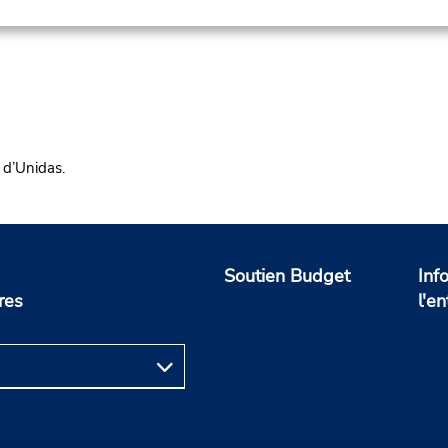
 d’Unidas.
Soutien Budget
Inf
res
l'en