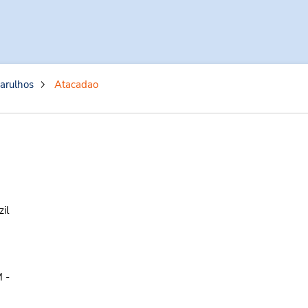
arulhos
Atacadao
zil
 -