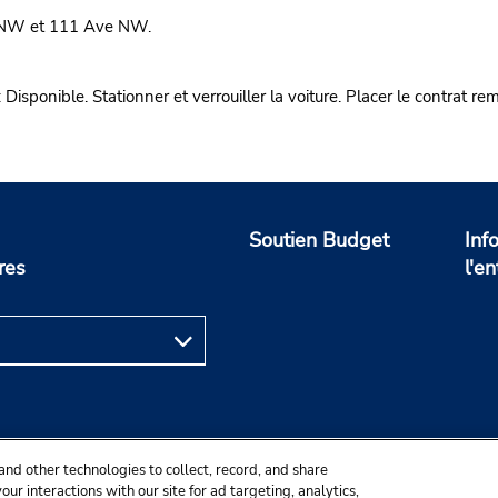
t NW et 111 Ave NW.
e. Stationner et verrouiller la voiture. Placer le contrat rempli 
Soutien Budget
Inf
res
l'en
and other technologies to collect, record, and share
ur interactions with our site for ad targeting, analytics,