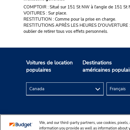
COMPTOIR : Situé sur 151 St NW à l'angle de 151 S
VOITURES : Sur place.
RESTITUTION : Comme pour la prise en charge.
RESTITUTIONS APRÈS LES HEURES D'OUVERTURE : Disponibl
oublier de retirer tous vos effets personnels.
Voitures de location
Destinations
populaires
américaines populai
We, and our third-party partners, use cookies, pixels, 
© Droit d’auteur, Budgetcar, Inc., 2025.
information you provide as well as information about yo