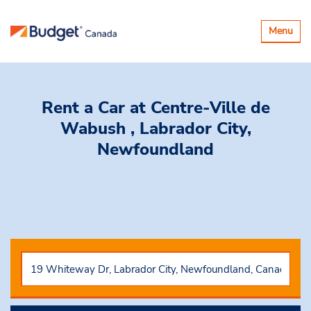
Basculer
Menu
la
navigatio
Rent a Car
at Centre-Ville de
Wabush , Labrador City,
Newfoundland