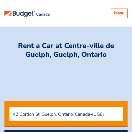
Basculer
Menu
la
navigatio
Rent a Car
at Centre-ville de
Guelph, Guelph, Ontario