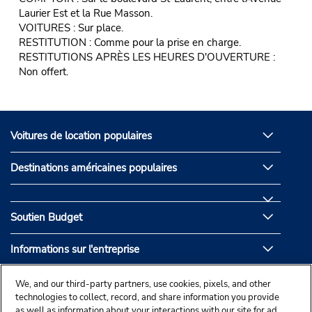
Laurier Est et la Rue Masson.
VOITURES : Sur place.
RESTITUTION : Comme pour la prise en charge.
RESTITUTIONS APRÈS LES HEURES D'OUVERTURE :
Non offert.
Voitures de location populaires
Destinations américaines populaires
Soutien Budget
Informations sur l'entreprise
Partenaires de Budget
We, and our third-party partners, use cookies, pixels, and other
technologies to collect, record, and share information you provide
as well as information about your interactions with our site for ad