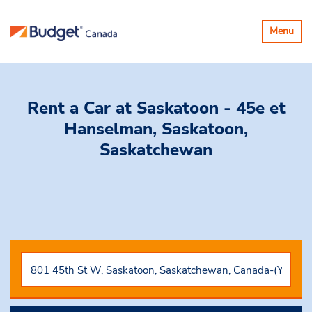
Basculer
Menu
la
navigatio
Rent a Car
at Saskatoon - 45e et
Hanselman, Saskatoon,
Saskatchewan