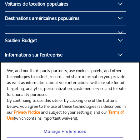
Voitures de location populaires
Destinations américaines populaires
Soutien Budget
Informations sur l'entreprise
Partenaires de Budget
We, and our third-party partners, use cookies, pixels, and other
technologies to collect, record, and share information you provide
as well as information about your interactions with our site for ad
targeting, analytics, personalization, customer service and for site
functionality purposes.
By continuing to use this site or by clicking one of the buttons
below, you agree to the use of these technologies (as described in
our
Privacy Notice
and subject to your settings) and our
Terms of
Use
(which contains important waivers).
Manage Preferences