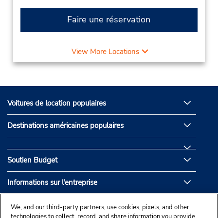
Faire une réservation
View More Locations
Voitures de location populaires
Destinations américaines populaires
Soutien Budget
Informations sur l'entreprise
Partenaires de Budget
We, and our third-party partners, use cookies, pixels, and other
technologies to collect, record, and share information you provide