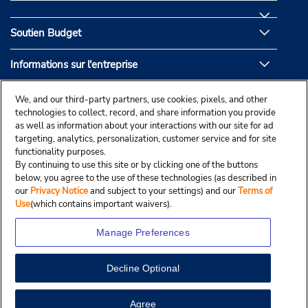
Soutien Budget
Informations sur l'entreprise
Partenaires de Budget
We, and our third-party partners, use cookies, pixels, and other
technologies to collect, record, and share information you provide
as well as information about your interactions with our site for ad
targeting, analytics, personalization, customer service and for site
functionality purposes.
By continuing to use this site or by clicking one of the buttons
below, you agree to the use of these technologies (as described in
our
Privacy Notice
and subject to your settings) and our
Terms of
Use
(which contains important waivers).
Manage Preferences
Decline Optional
© Droit d’auteur, Budgetcar, Inc., 2025.
View Map
Agree