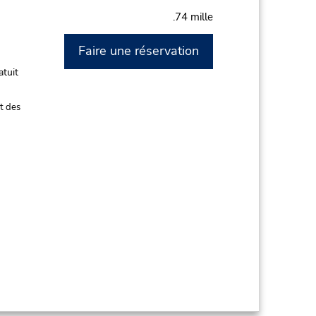
.74 mille
Faire une réservation
M
atuit
t des