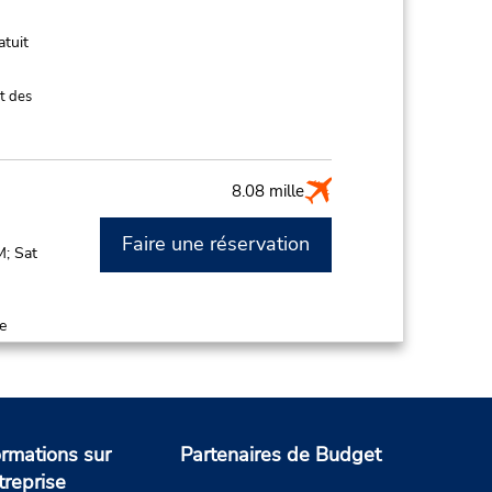
atuit
t des
8.08 mille
Faire une réservation
M; Sat
de
ce de
t des
ormations sur
Partenaires de Budget
treprise