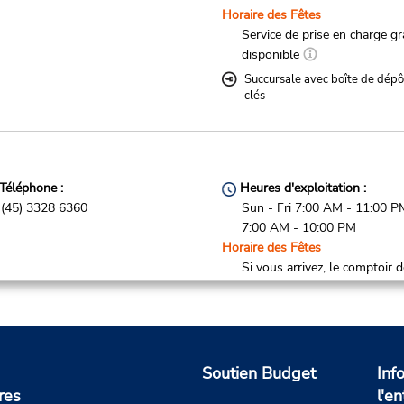
Horaire des Fêtes
Service de prise en charge gr
disponible
Succursale avec boîte de dépô
clés
Téléphone :
Heures d'exploitation :
(45) 3328 6360
Sun - Fri 7:00 AM - 11:00 P
7:00 AM - 10:00 PM
Horaire des Fêtes
Si vous arrivez, le comptoir 
location se trouve dans le
terminal à une courte distan
marche du stationnement.
Succursale avec boîte de dépô
clés
Soutien Budget
Inf
res
l'en