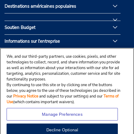
Destinations américaines populaires
Soutien Budget
Informations sur l'entreprise
Partenaires de Budget
We, and our third-party partners, use cookies, pixels, and other
technologies to collect, record, and share information you provide
as well as information about your interactions with our site for ad
targeting, analytics, personalization, customer service and for site
functionality purposes.
By continuing to use this site or by clicking one of the buttons
below, you agree to the use of these technologies (as described in
our
Privacy Notice
and subject to your settings) and our
Terms of
Use
(which contains important waivers).
Manage Preferences
Decline Optional