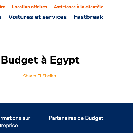
ire
Location affaires
Assistance à la clientèle
s
Voitures et services
Fastbreak
s Budget à Egypt
Sharm El Sheikh
ormations sur
Partenaires de Budget
treprise