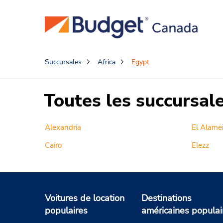
Succursales
Africa
Egypt
Toutes les succursal
Alexandria
El Alame
Cairo
Elezz
Voitures de location
Destinations
populaires
américaines populai