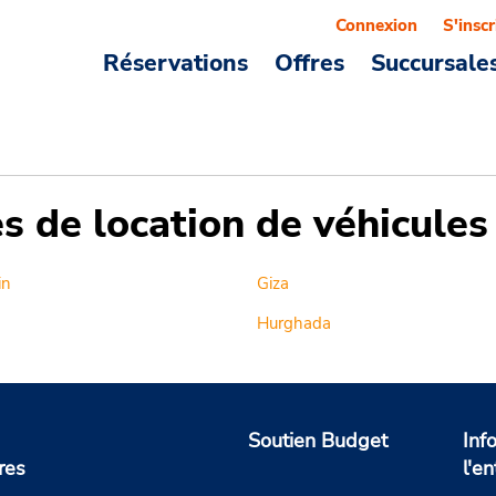
Connexion
S'inscr
Réservations
Offres
Succursale
es de location de véhicule
in
Giza
Hurghada
Soutien Budget
Inf
res
l'en