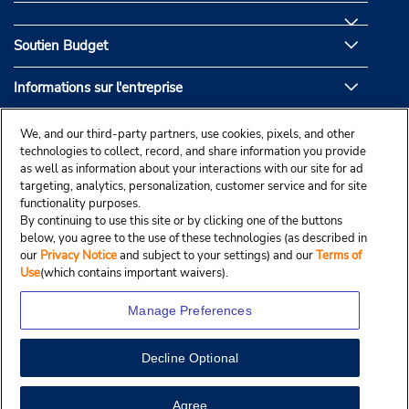
Soutien Budget
Informations sur l'entreprise
Partenaires de Budget
We, and our third-party partners, use cookies, pixels, and other
technologies to collect, record, and share information you provide
as well as information about your interactions with our site for ad
targeting, analytics, personalization, customer service and for site
functionality purposes.
By continuing to use this site or by clicking one of the buttons
below, you agree to the use of these technologies (as described in
our
Privacy Notice
and subject to your settings) and our
Terms of
Use
(which contains important waivers).
Manage Preferences
Decline Optional
© Droit d’auteur, Budgetcar, Inc., 2025.
View Map
Agree