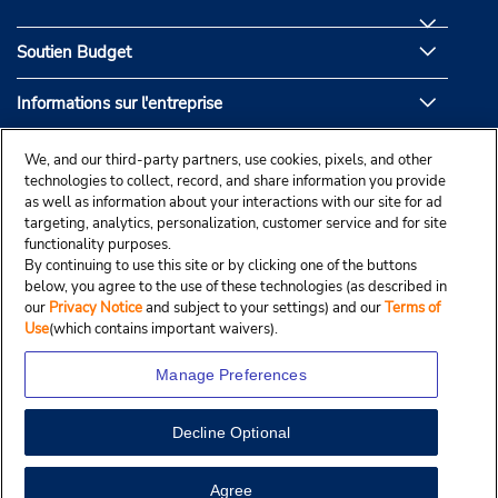
Soutien Budget
Informations sur l'entreprise
Partenaires de Budget
We, and our third-party partners, use cookies, pixels, and other
technologies to collect, record, and share information you provide
as well as information about your interactions with our site for ad
targeting, analytics, personalization, customer service and for site
functionality purposes.
By continuing to use this site or by clicking one of the buttons
below, you agree to the use of these technologies (as described in
our
Privacy Notice
and subject to your settings) and our
Terms of
Use
(which contains important waivers).
Manage Preferences
Decline Optional
© Droit d’auteur, Budgetcar, Inc., 2025.
View Map
Agree