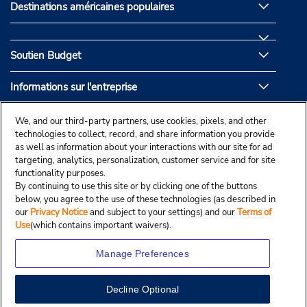
Destinations américaines populaires
Soutien Budget
Informations sur l'entreprise
Partenaires de Budget
We, and our third-party partners, use cookies, pixels, and other
technologies to collect, record, and share information you provide
as well as information about your interactions with our site for ad
targeting, analytics, personalization, customer service and for site
functionality purposes.
By continuing to use this site or by clicking one of the buttons
below, you agree to the use of these technologies (as described in
our
Privacy Notice
and subject to your settings) and our
Terms of
Use
(which contains important waivers).
Manage Preferences
Decline Optional