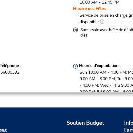
10:00 AM - 12:45 PM
Horaire des Fêtes
Service de prise en charge gr
disponible
Succursale avec boîte de dépô
clés
Téléphone :
Heures d'exploitation :
56000392
Sun 10:00 AM - 4:00 PM; M
9:00 AM - 6:00 PM; Tue 9:0
- 4:00 PM; Wed - Thu 9:00 
9:00 PM; Fri 9:00 AM - 6:00
Sat 9:45 AM - 2:30 PM
Horaire des Fêtes
Service de prise en charge gr
disponible
Soutien Budget
Inf
Si vous arrivez, le comptoir 
res
l'en
location se trouve dans le