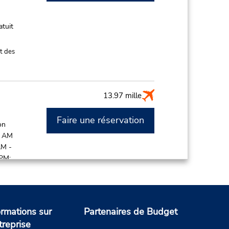
atuit
t des
13.97 mille
Faire une réservation
on
0 AM
AM -
 PM;
atuit
ormations sur
Partenaires de Budget
de
treprise