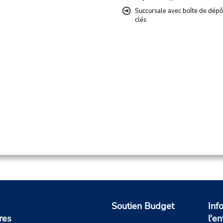
Succursale avec boîte de dépô
clés
Soutien Budget
Inf
res
l'en