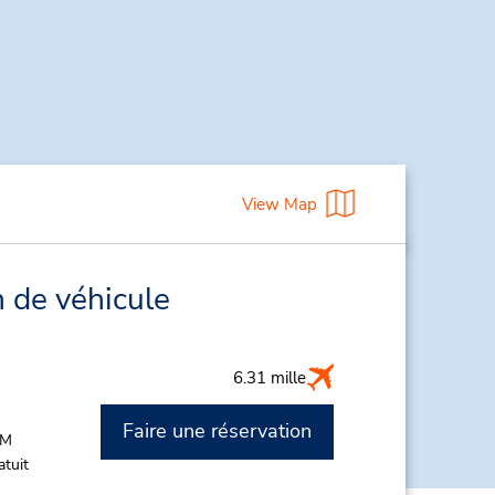
View Map
n de véhicule
6.31 mille
Faire une réservation
PM
atuit