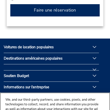
Faire une réservation
Voitures de location populaires
Destinations américaines populaires
Soutien Budget
Informations sur l'entreprise
Partenaires de Budget
We, and our third-party partners, use cookies, pixels, and other
technologies to collect, record, and share information you provide
as well as information about your interactions with our site for ad