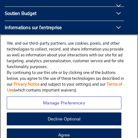
Soutien Budget
Informations sur l'entreprise
Partenaires de Budget
We, and our third-party partners, use cookies, pixels, and other
technologies to collect, record, and share information you provide
as well as information about your interactions with our site for ad
targeting, analytics, personalization, customer service and for site
functionality purposes.
By continuing to use this site or by clicking one of the buttons
below, you agree to the use of these technologies (as described in
our
Privacy Notice
and subject to your settings) and our
Terms of
Use
(which contains important waivers).
Manage Preferences
Decline Optional
© Droit d’auteur, Budgetcar, Inc., 2025.
View Map
Agree