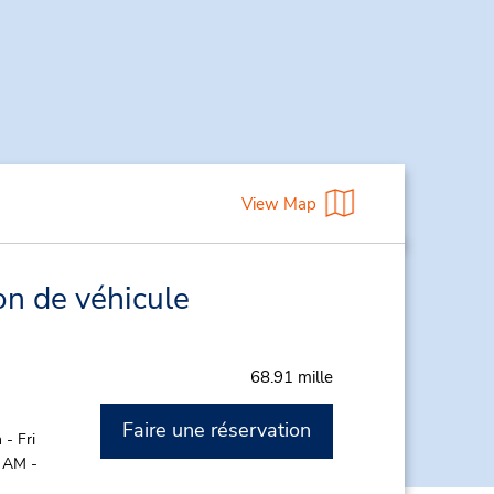
View Map
on de véhicule
68.91 mille
Faire une réservation
- Fri
0 AM -