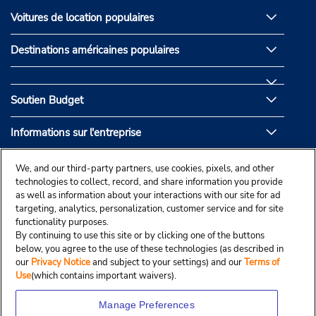
Voitures de location populaires
Destinations américaines populaires
Soutien Budget
Informations sur l'entreprise
Partenaires de Budget
We, and our third-party partners, use cookies, pixels, and other
technologies to collect, record, and share information you provide
as well as information about your interactions with our site for ad
targeting, analytics, personalization, customer service and for site
functionality purposes.
By continuing to use this site or by clicking one of the buttons
below, you agree to the use of these technologies (as described in
our
Privacy Notice
and subject to your settings) and our
Terms of
Use
(which contains important waivers).
Manage Preferences