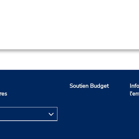
Soutien Budget
Inf
res
l'en