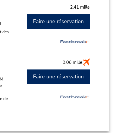
2.41 mille
Faire une réservation
M
t des
9.06 mille
Faire une réservation
PM
de
ce de