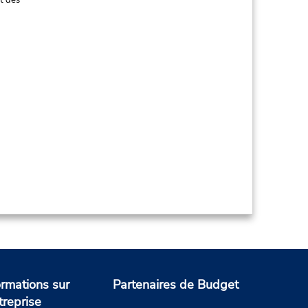
t des
ormations sur
Partenaires de Budget
treprise