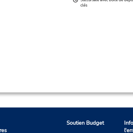
Succursale avec boîte de dépô
clés
Soutien Budget
Inf
res
l'en