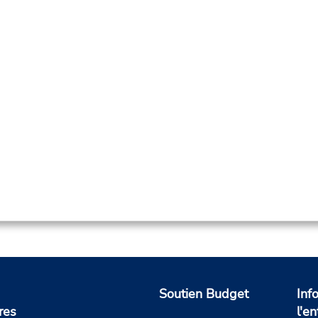
Soutien Budget
Inf
res
l'en