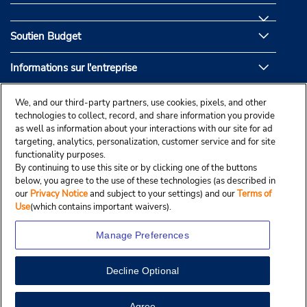
Soutien Budget
Informations sur l'entreprise
Partenaires de Budget
We, and our third-party partners, use cookies, pixels, and other
technologies to collect, record, and share information you provide
as well as information about your interactions with our site for ad
targeting, analytics, personalization, customer service and for site
functionality purposes.
By continuing to use this site or by clicking one of the buttons
below, you agree to the use of these technologies (as described in
our
Privacy Notice
and subject to your settings) and our
Terms of
Use
(which contains important waivers).
Manage Preferences
Decline Optional
© Droit d’auteur, Budgetcar, Inc., 2025.
View Map
Agree