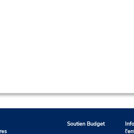
Soutien Budget
Inf
res
l'en