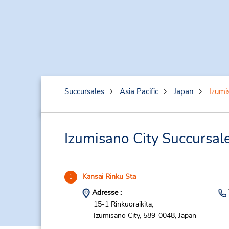
Succursales
Asia Pacific
Japan
Izumi
Izumisano City Succursale
Kansai Rinku Sta
1
Adresse :
15-1 Rinkuoraikita,
Izumisano City,
589-0048,
Japan