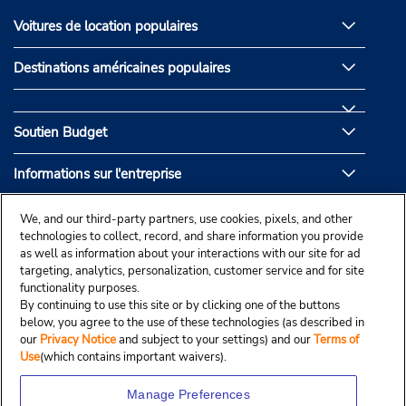
Voitures de location populaires
Destinations américaines populaires
Soutien Budget
Informations sur l'entreprise
Partenaires de Budget
We, and our third-party partners, use cookies, pixels, and other
technologies to collect, record, and share information you provide
as well as information about your interactions with our site for ad
targeting, analytics, personalization, customer service and for site
functionality purposes.
By continuing to use this site or by clicking one of the buttons
below, you agree to the use of these technologies (as described in
our
Privacy Notice
and subject to your settings) and our
Terms of
Use
(which contains important waivers).
Manage Preferences