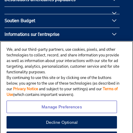
Soutien Budget
Informations sur l'entreprise
Partenaires de Budget
We, and our third-party partners, use cookies, pixels, and other
technologies to collect, record, and share information you provide
as well as information about your interactions with our site for ad
targeting, analytics, personalization, customer service and for site
functionality purposes.
By continuing to use this site or by clicking one of the buttons
below, you agree to the use of these technologies (as described in
our
Privacy Notice
and subject to your settings) and our
Terms of
Use
(which contains important waivers).
Manage Preferences
Decline Optional
© Droit d’auteur, Budgetcar, Inc., 2025.