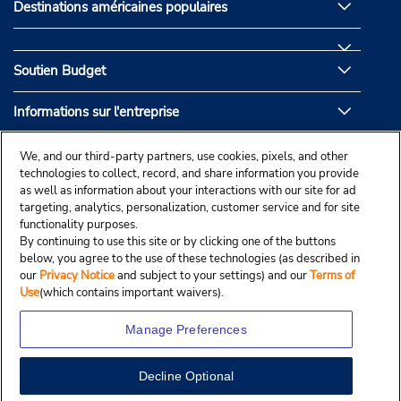
Destinations américaines populaires
Soutien Budget
Informations sur l'entreprise
Partenaires de Budget
We, and our third-party partners, use cookies, pixels, and other
technologies to collect, record, and share information you provide
as well as information about your interactions with our site for ad
targeting, analytics, personalization, customer service and for site
functionality purposes.
By continuing to use this site or by clicking one of the buttons
below, you agree to the use of these technologies (as described in
our
Privacy Notice
and subject to your settings) and our
Terms of
Use
(which contains important waivers).
Manage Preferences
Decline Optional