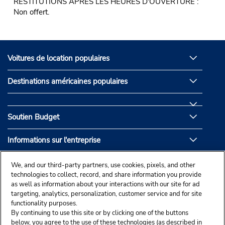
RESTITUTIONS APRÈS LES HEURES D'OUVERTURE :
Non offert.
Voitures de location populaires
Destinations américaines populaires
Soutien Budget
Informations sur l'entreprise
Partenaires de Budget
We, and our third-party partners, use cookies, pixels, and other
technologies to collect, record, and share information you provide
as well as information about your interactions with our site for ad
targeting, analytics, personalization, customer service and for site
functionality purposes.
By continuing to use this site or by clicking one of the buttons
below, you agree to the use of these technologies (as described in