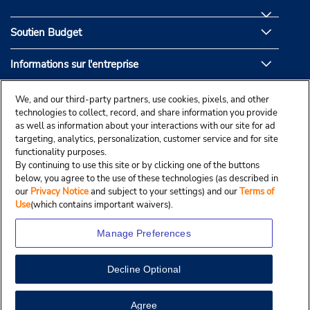
Soutien Budget
Informations sur l'entreprise
Partenaires de Budget
We, and our third-party partners, use cookies, pixels, and other
technologies to collect, record, and share information you provide
as well as information about your interactions with our site for ad
targeting, analytics, personalization, customer service and for site
functionality purposes.
By continuing to use this site or by clicking one of the buttons
below, you agree to the use of these technologies (as described in
our
Privacy Notice
and subject to your settings) and our
Terms of
Use
(which contains important waivers).
Manage Preferences
Decline Optional
© Droit d’auteur, Budgetcar, Inc., 2025.
View Map
Agree