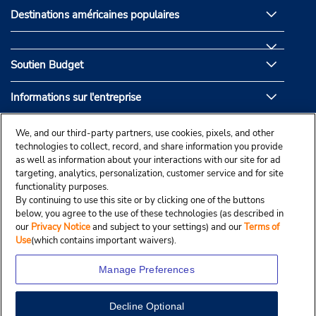
Destinations américaines populaires
Soutien Budget
Informations sur l'entreprise
Partenaires de Budget
We, and our third-party partners, use cookies, pixels, and other
technologies to collect, record, and share information you provide
as well as information about your interactions with our site for ad
targeting, analytics, personalization, customer service and for site
functionality purposes.
By continuing to use this site or by clicking one of the buttons
below, you agree to the use of these technologies (as described in
our
Privacy Notice
and subject to your settings) and our
Terms of
Use
(which contains important waivers).
Manage Preferences
Decline Optional