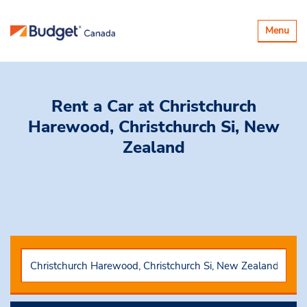
Basculer
Menu
la
navigatio
Rent a Car
at Christchurch
Harewood, Christchurch Si, New
Zealand