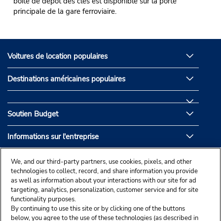
boîte de dépôt des clés est disponible sur la porte
principale de la gare ferroviaire.
Voitures de location populaires
Destinations américaines populaires
Soutien Budget
Informations sur l'entreprise
Partenaires de Budget
We, and our third-party partners, use cookies, pixels, and other
technologies to collect, record, and share information you provide
as well as information about your interactions with our site for ad
targeting, analytics, personalization, customer service and for site
functionality purposes.
By continuing to use this site or by clicking one of the buttons
below, you agree to the use of these technologies (as described in