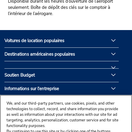
Disponible durant les heures d’ouverture de l’aéroport
seulement. Boîte de dépôt des clés sur le comptoir à
l’intérieur de l’aérogare.
Voitures de location populaires
Destinations américaines populaires
Soutien Budget
Informations sur l'entreprise
Partenaires de Budget
We, and our third-party partners, use cookies, pixels, and other
technologies to collect, record, and share information you provide
as well as information about your interactions with our site for ad
targeting, analytics, personalization, customer service and for site
functionality purposes.
By continuing to use this site or by clicking one of the buttons