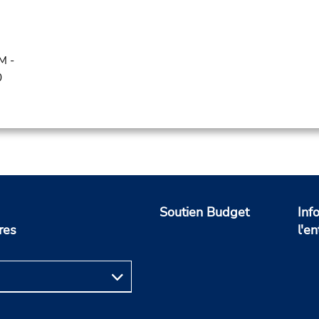
M -
0
Soutien Budget
Inf
res
l'en