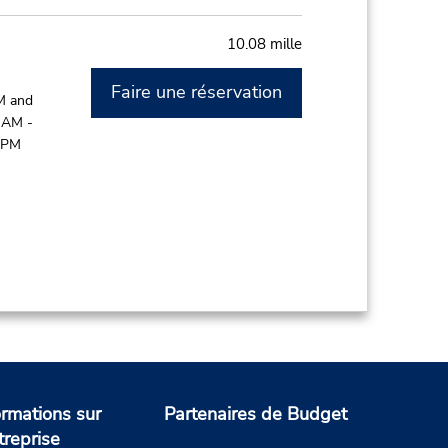
10.08 mille
Faire une réservation
M and
 AM -
0 PM
ormations sur
Partenaires de Budget
treprise