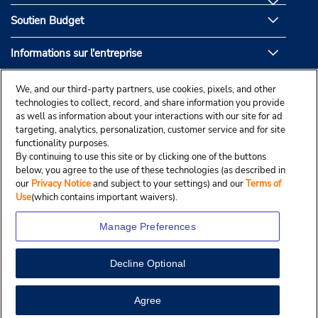
Soutien Budget
Informations sur l'entreprise
Partenaires de Budget
We, and our third-party partners, use cookies, pixels, and other
technologies to collect, record, and share information you provide
as well as information about your interactions with our site for ad
targeting, analytics, personalization, customer service and for site
functionality purposes.
By continuing to use this site or by clicking one of the buttons
below, you agree to the use of these technologies (as described in
our
Privacy Notice
and subject to your settings) and our
Terms of
Use
(which contains important waivers).
Manage Preferences
Decline Optional
© Droit d’auteur, Budgetcar, Inc., 2025.
View Map
Agree