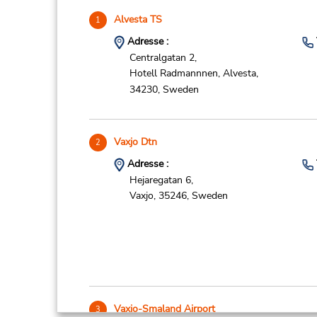
Alvesta TS
1
Adresse :
Centralgatan 2,
Hotell Radmannnen,
Alvesta,
34230,
Sweden
Vaxjo Dtn
2
Adresse :
Hejaregatan 6,
Vaxjo,
35246,
Sweden
Vaxjo-Smaland Airport
3