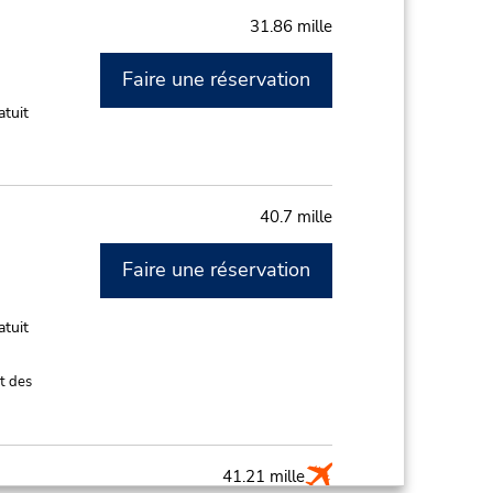
31.86 mille
Faire une réservation
M
atuit
40.7 mille
Faire une réservation
M
atuit
t des
41.21 mille