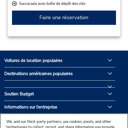
Succursale avec boîte de dépôt des clés
Faire une réservation
Voitures de location populaires
Destinations américaines populaires
Soutien Budget
Informations sur l'entreprise
Partenaires de Budget
We, and our third-party partners, use cookies, pixels, and other
technologies to collect, record, and share information you provide