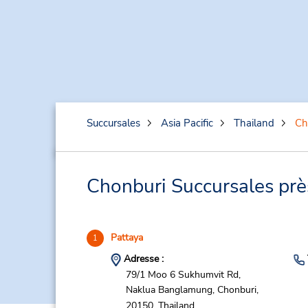
Succursales
Asia Pacific
Thailand
Ch
Chonburi Succursales près
Pattaya
1
Adresse :
79/1 Moo 6 Sukhumvit Rd,
Naklua Banglamung,
Chonburi,
20150,
Thailand