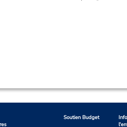
Soutien Budget
Inf
res
l'en