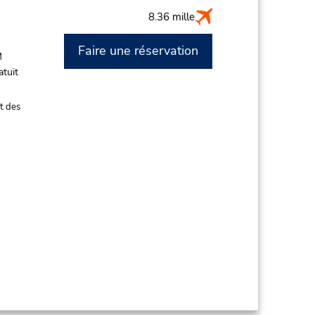
8.36 mille
Faire une réservation
M
atuit
t des